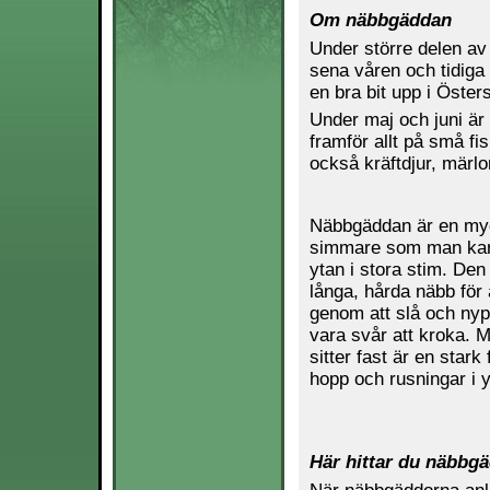
Om näbbgäddan
Under större delen av
sena våren och tidiga
en bra bit upp i Östers
Under maj och juni är 
framför allt på små f
också kräftdjur, märlo
Näbbgäddan är en my
simmare som man kan 
ytan i stora stim. Den
långa, hårda näbb för 
genom att slå och nyp
vara svår att kroka. 
sitter fast är en star
hopp och rusningar i y
Här hittar du näbbg