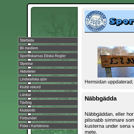
Startsida
Bli medlem
Sportfiskarnas Etiska Regler
Styrelse
Aktiviteter
Lindwallska sjön
Hemsidan uppdaterad; 
Klubb rekord
Länkar
Näbbgädda
Tävling
Klubbinfo
Näbbgäddan, eller hor
Förbundet
pilsnabb simmare som
kusterna under sena vå
Fiske i Karlskrona
mete.