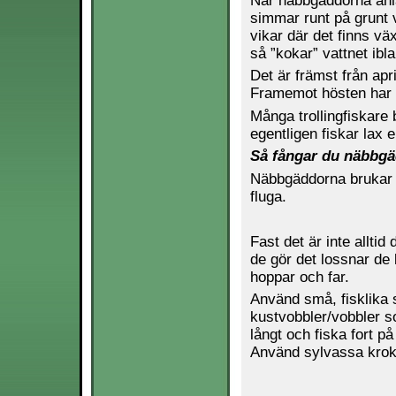
När näbbgäddorna anlä
simmar runt på grunt va
vikar där det finns vä
så ”kokar” vattnet ibl
Det är främst från apr
Framemot hösten har d
Många trollingfiskare
egentligen fiskar lax e
Så fångar du näbbg
Näbbgäddorna brukar va
fluga.
Fast det är inte allti
de gör det lossnar de l
hoppar och far.
Använd små, fisklika 
kustvobbler/vobbler s
långt och fiska fort 
Använd sylvassa krok