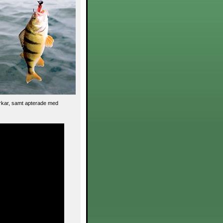
ekorkar, samt apterade med