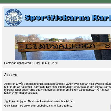
Hemsidan uppdaterad; 11 Maj 2026, kl 22:20
Abborre
Abborren är vår vanligligaste fisk som kan fångas i vatten över nästan hela Sverige. Bå
tycker om att ha skydd i närheten. Den finns intill bryggor, pirar, vassar och stenar. Var
morgnar jagar abborrarna ofta ytligt och skrämmer småfisken så de hoppar. På håll kan
fåglar dyker mot småfisken.
Jiggfiske där jiggen får skutta fram nära botten är effektivt.
Gula jiggar med enkel eller dubbel
svans funkar ofta bra.