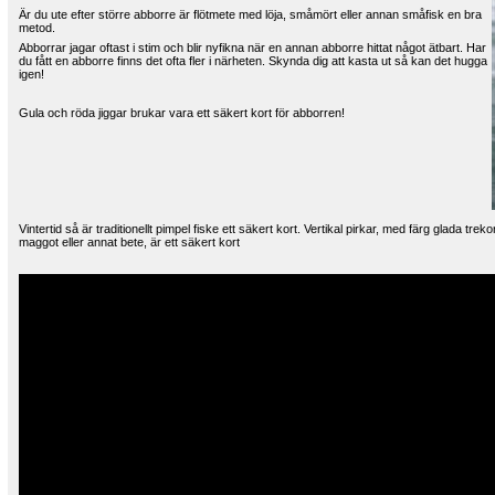
Är du ute efter större abborre är flötmete med löja, småmört eller annan småfisk en bra
metod.
Abborrar jagar oftast i stim och blir nyfikna när en annan abborre hittat något ätbart. Har
du fått en abborre finns det ofta fler i närheten. Skynda dig att kasta ut så kan det hugga
igen!
Gula och röda jiggar brukar vara ett säkert kort för abborren!
Vintertid så är traditionellt pimpel fiske ett säkert kort. Vertikal pirkar, med färg glada tr
maggot eller annat bete, är ett säkert kort