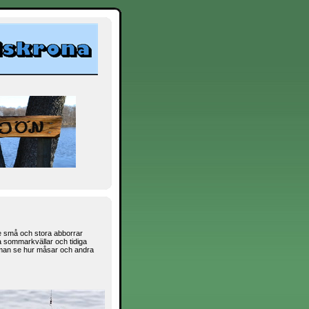
de små och stora abborrar
ma sommarkvällar och tidiga
 man se hur måsar och andra