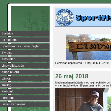
Startsida
Bli medlem
Sportfiskarnas Etiska Regler
Styrelse
Aktiviteter
Hemsidan uppdaterad; 11 Maj 2026, kl 22:20
Lindwallska sjön
Klubb rekord
26 maj 2018
Länkar
Medlemsdagen började med regn och blixt och
Tävling
vi var ändå lite över 25 personer i sjön denna
Klubbinfo
Förbundet
Fiske i Karlskrona