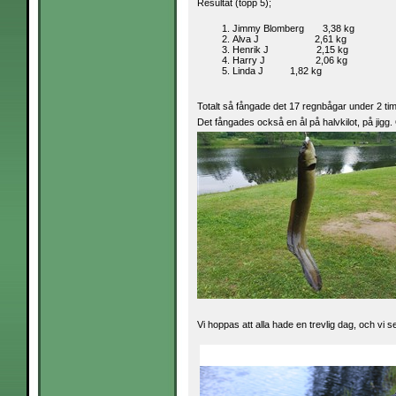
Resultat (topp 5);
Jimmy Blomberg 3,38 kg
Alva J 2,61 kg
Henrik J 2,15 kg
Harry J 2,06 kg
Linda J 1,82 kg
Totalt så fångade det 17 regnbågar under 2 tim
Det fångades också en ål på halvkilot, på jigg
Vi hoppas att alla hade en trevlig dag, och vi s