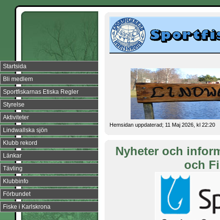
Startsida
Bli medlem
Sportfiskarnas Etiska Regler
Styrelse
Aktiviteter
Hemsidan uppdaterad; 11 Maj 2026, kl 22:20
Lindwallska sjön
Klubb rekord
Nyheter och inform
Länkar
och F
Tävling
Klubbinfo
Förbundet
Fiske i Karlskrona