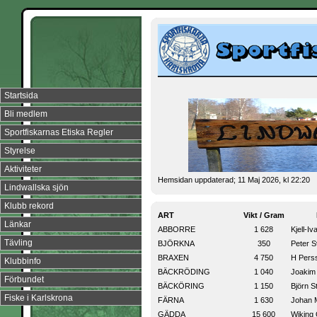
Startsida
Bli medlem
Sportfiskarnas Etiska Regler
Styrelse
Aktiviteter
Hemsidan uppdaterad; 11 Maj 2026, kl 22:20
Lindwallska sjön
Klubb rekord
ART
Vikt / Gram
Na
Länkar
ABBORRE
1 628
Kjell-I
Tävling
BJÖRKNA
350
Peter 
BRAXEN
4 750
H Pers
Klubbinfo
BÄCKRÖDING
1 040
Joakim
Förbundet
BÄCKÖRING
1 150
Björn S
Fiske i Karlskrona
FÄRNA
1 630
Johan 
GÄDDA
15 600
Wiking 