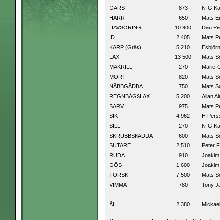
GÄRS
873
N-G Ka
HARR
650
Mats E
HAVSÖRING
10 900
Dan Pe
ID
2 405
Mats P
KARP (Gräs)
5 210
Esbjörn
LAX
13 500
Mats S
MAKRILL
270
Marie-C
MÖRT
820
Mats S
NÄBBGÄDDA
750
Mats S
REGNBÅGSLAX
5 200
Allan A
SARV
975
Mats P
SIK
4 962
H Pers
SILL
270
N-G Ka
SKRUBBSKÄDDA
600
Mats S
SUTARE
2 510
Peter F
RUDA
910
Joakim
GÖS
1 600
Joakim
TORSK
7 500
Mats S
VIMMA
780
Tony J
ÅL
2 380
Mickael